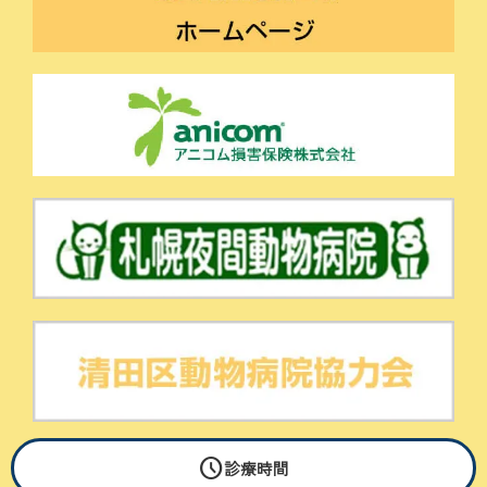
schedule
© Sugiura Pet Clinic All Rights Reserved.
診療時間