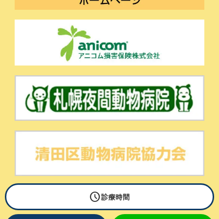
schedule
© Sugiura Pet Clinic All Rights Reserved.
診療時間