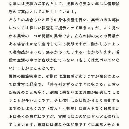
な年には接種のご案内として、接種の必要ない年には健康診
断のご案内としてお出ししています。
どちらの場合もひと通りの身体検査を行い、異常のある部位
については詳しい検査をご提示させて頂きますが、よく見つ
かる異常の一つが関節の異常です。左右の脚の太さの異常が
ある場合はかなり進行している状態ですが、動かし方によっ
て違和感があったり痛みがあったりすることがあります。普
段の生活の中では症状が出ていない（もしくは気づいていな
い）ことがほとんどです。
慢性の関節疾患は、初期には違和感がありますが場合によっ
ては非常に軽度で、「時々引きずるがすぐに収まる」と言っ
た程度のことも多く、病院に来ないまま時間が経過してしま
うことが多いようです。少し進行した状態からより悪化する
までのしばらくの間（数カ月～数年）は痛みもなく日常生活
上は全くの無症状ですが、実際にはこの間にどんどん進行し
てしまいます。末期には痛みや違和感ですぐに異常と分かる