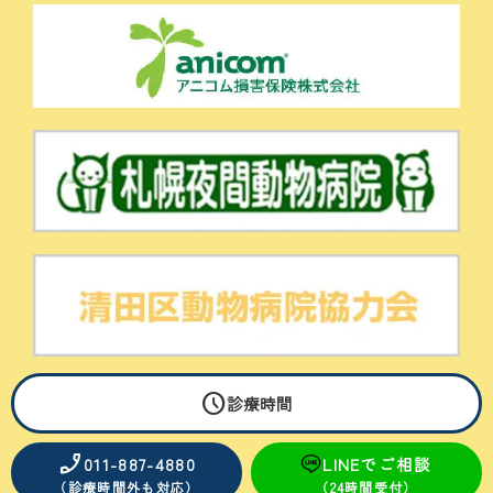
schedule
© Sugiura Pet Clinic All Rights Reserved.
診療時間
phone_enabled
011-887-4880
LINEでご相談
（診療時間外も対応）
（24時間受付）