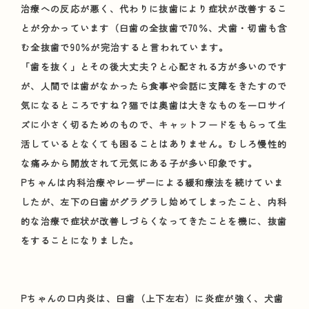
治療への反応が悪く、代わりに抜歯により症状が改善するこ
とが分かっています（臼歯の全抜歯で70％、犬歯・切歯も含
む全抜歯で90％が完治すると言われています。
「歯を抜く」とその後大丈夫？と心配される方が多いのです
が、人間では歯がなかったら食事や会話に支障をきたすので
気になるところですね？猫では奥歯は大きなものを一口サイ
ズに小さく切るためのもので、キャットフードをもらって生
活しているとなくても困ることはありません。むしろ慢性的
な痛みから開放されて元気にある子が多い印象です。
Pちゃんは内科治療やレーザーによる緩和療法を続けていま
したが、左下の臼歯がグラグラし始めてしまったこと、内科
的な治療で症状が改善しづらくなってきたことを機に、抜歯
をすることになりました。
Pちゃんの口内炎は、臼歯（上下左右）に炎症が強く、犬歯