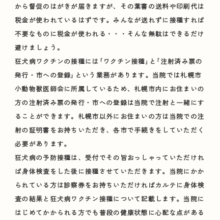
から督促のはがきが届きますが、その葉書の送料や印刷代は
税金が使われているはずです。みんなが送れずに接種すれば
不要なものに税金が使われる・・・そんな無駄はできるだけ
避けましょう。
狂犬病ワクチンの接種には｢ワクチン接種｣と｢注射済み票の
発行・市への登録｣という業務があります。当院では札幌市
小動物獣医師会に所属しているため、札幌市内にお住まいの
方の注射済み票の発行・市への登録は当院で注射と一緒にす
ることができます。札幌市以外にお住まいの方は当院での注
射の証明書をお持ちいただき、各市で手続きをしていただく
必要があります。
狂犬病の予防接種は、受付でその旨おっしゃっていただけれ
ば身体検査をした後に接種させていただきます。当院にかか
られている方は診察券をお持ちいただければカルテに身体検
査の結果と狂犬病ワクチン接種について記載します。当院に
はじめてかかられる方でも普段の健康状態に心配な点がある