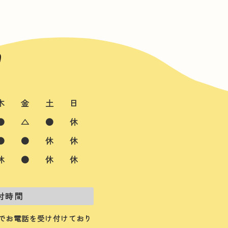
木
金
土
日
●
△
●
休
●
●
休
休
休
●
休
休
付時間
でお電話を受け付けており