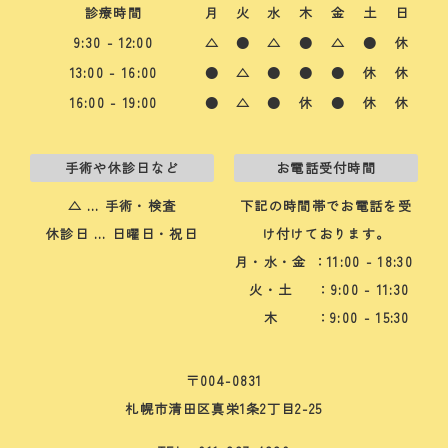
診療時間
月
火
水
木
金
土
日
9:30 - 12:00
△
●
△
●
△
●
休
13:00 - 16:00
●
△
●
●
●
休
休
16:00 - 19:00
●
△
●
休
●
休
休
手術や休診日など
お電話受付時間
△ … 手術・検査
下記の時間帯でお電話を受
休診日 … 日曜日・祝日
け付けております。
月・水・金
：11:00 - 18:30
火・土
：9:00 - 11:30
木
：9:00 - 15:30
〒004-0831
札幌市清田区真栄1条2丁目2-25