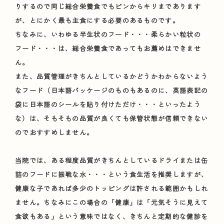
りするので同じ総合栄養食でもピンからキリまであります
が、とにかく最も主食にする必要のあるものです。
ちなみに、いわゆる半生状のフード・・・柔らかい粒状の
フード・・・は、総合栄養食であってもお薦めはできませ
ん。
また、品質管理がきちんとしているかどうかわからないよう
なフード（日本語パッケージのものもあるのに、英語表記の
袋に日本語のシールを貼り付けただけ・・・といったよう
な）は、そもそもの品質が良くても保管状態が信頼できない
のでおすすめしません。
当院では、ある程度品質がきちんとしているドライまたは缶
詰のフードに振戦な水・・・という食生活を推奨しますが、
健康な子であれば多少のトッピングは許される範囲かもしれ
ません。ちなみにこの場合の「健康」は「元気そうに見えて
食欲もある」という意味ではなく、きちんと定期的な健診を