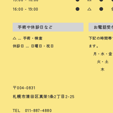
16:00 - 19:00
●
△
●
手術や休診日など
お電話受
△ … 手術・検査
下記の時間帯
休診日 … 日曜日・祝日
ます。
月・水・金
火・土
木
〒004-0831
札幌市清田区真栄1条2丁目2-25
TEL 011-887-4880