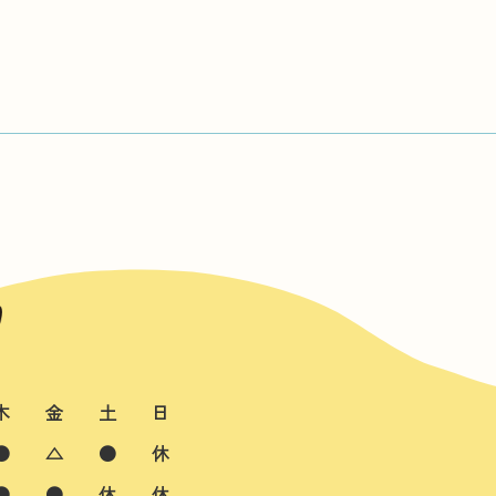
木
金
土
日
●
△
●
休
●
●
休
休