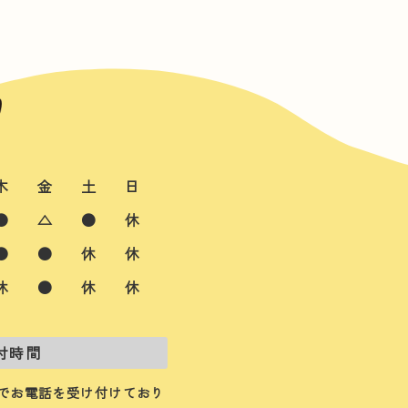
木
金
土
日
●
△
●
休
●
●
休
休
休
●
休
休
付時間
でお電話を受け付けており