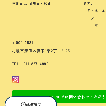
休診日 … 日曜日・祝日
ます。
月・水・金
火・土
木
〒004-0831
札幌市清田区真栄1条2丁目2-25
TEL 011-887-4880
LINEでお問い合わせ・友だ
schedule
診療時間