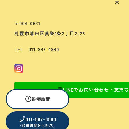
木
〒004-0831
札幌市清田区真栄1条2丁目2-25
TEL 011-887-4880
LINEでお問い合わせ・友だ
schedule
診療時間
phone_enabled
011-887-4880
（診療時間外も対応）