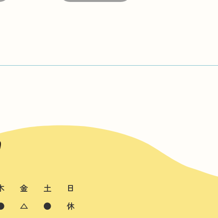
木
金
土
日
●
△
●
休