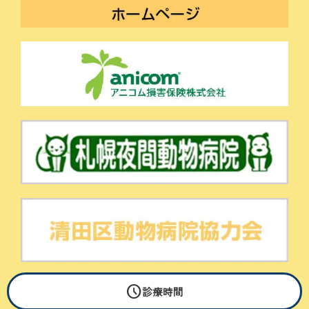
schedule
© Sugiura Pet Clinic All Rights Reserved.
診療時間