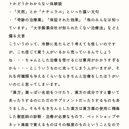
トかどうかわからない体験談
・「天然」とか「ナチュラル」といった謳い文句
・「奇跡の治療薬」「保証された効果」「他のみんなは知っ
ています」「大手製薬会社が知られたくない治療法」などと
煽る文言
こういうのって、冷静に見たらどう考えても怪しいのです
が、これ信じて買う人がいるから売っているんでしょう
ね・・・ちゃんとした治療を受けるには費用がかかりすぎる
から・・・とこういうものに走ってしまう人がいますが、そ
れを何種類も与えるくらいならきちんと治療をしたほうがい
いのにと思ってしまいます。
「漢方」薬っぽい名前をつけたり、漢方の成分ですと書いて
あったりするのにただのサプリメントだったりするものもあ
りました。そもそもきちんとした漢方は漢方薬の使用に精通
した獣医師の診断・治療が必要なもので、ペットショップや
ネット通販で買えるものはその程度のものということなので