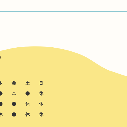
木
金
土
日
●
△
●
休
●
●
休
休
休
●
休
休